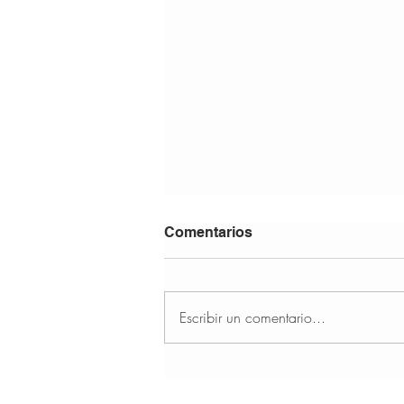
Comentarios
Escribir un comentario...
¿Puedo dejar mi mente en
blanco? - Aprende a calmar