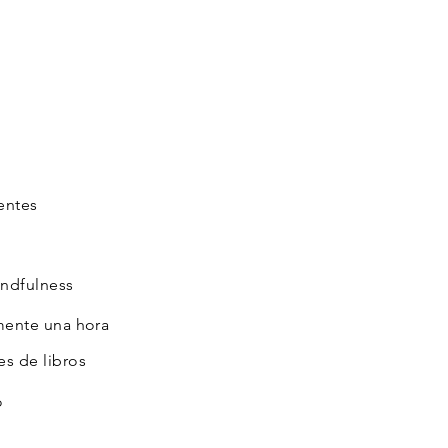
entes
ndfulness
mente una hora
s de libros
o