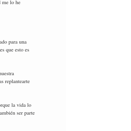
d me lo he 
ado para una 
tes que esto es 
nuestra 
s replantearte 
rque la vida lo 
también ser parte 