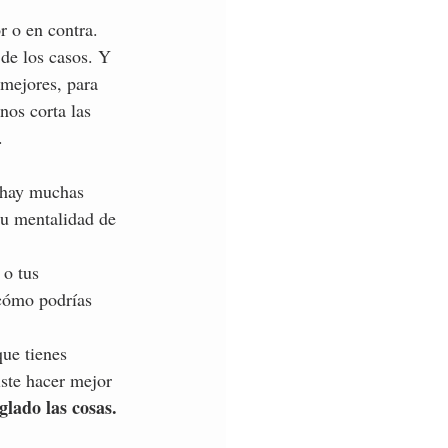
r o en contra. 
 de los casos. Y 
 mejores, para 
os corta las 
. 
e hay muchas 
tu mentalidad de 
 o tus 
 cómo podrías 
ue tienes 
iste hacer mejor 
lado las cosas. 