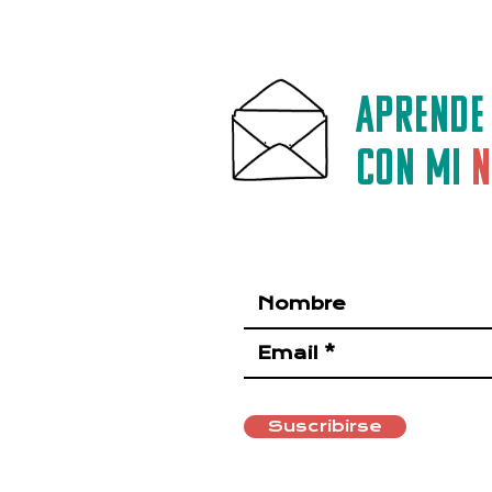
el flujo de tu pensamiento
Aprende
con mi
N
Suscribirse