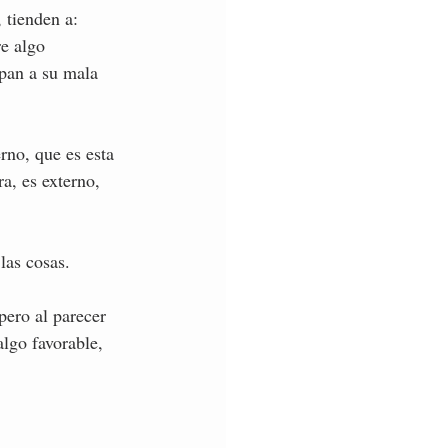
 tienden a: 
re algo 
lpan a su mala 
rno, que es esta 
a, es externo, 
las cosas. 
pero al parecer 
lgo favorable, 