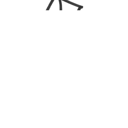
Inicio
Blog
Sobre mí
Psicoterapia
Meditaciones Mindfulness
Agenda directamente una hora