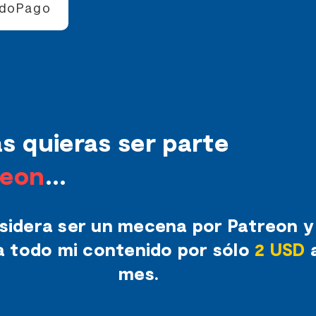
doPago
s quieras ser parte
reon
...
sidera ser un mecena por Patreon y
 todo mi contenido por sólo
2 USD
a
mes.