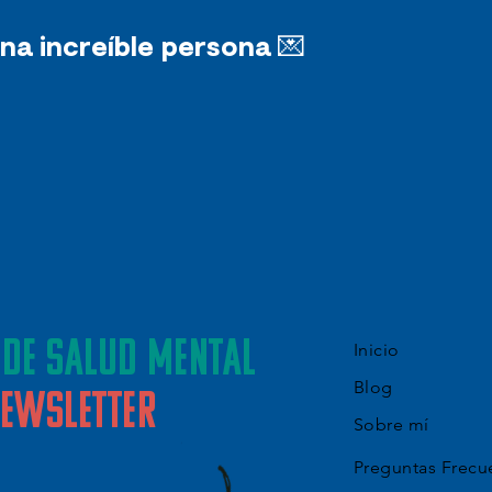
na increíble persona 💌
 de salud mental
Inicio
Blog
ewsletter
Sobre mí
Preguntas Frecu