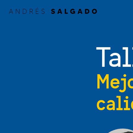
Tal
Mej
cal