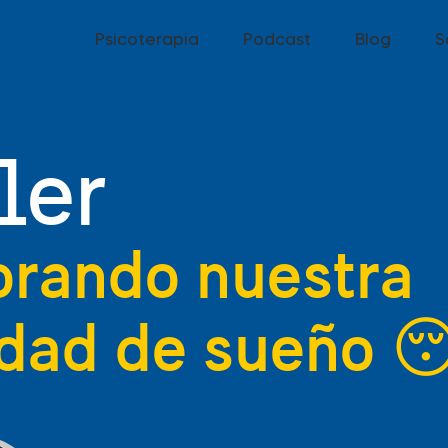
Psicoterapia
Podcast
Blog
S
ler
orando nuestra
idad de sueño 