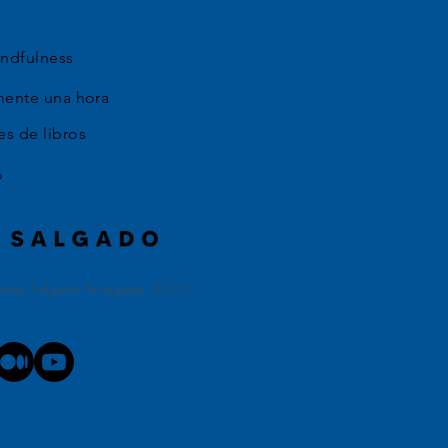
ndfulness
mente una hora
s de libros
o
ndrés Salgado Arriagada. 2026