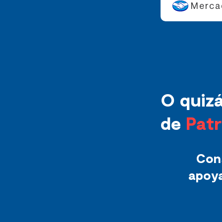
Merca
O quizá
de
Pat
Con
apoya